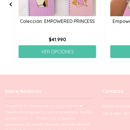
Colección: EMPOWERED PRINCESS
Empowe
$41.990
VER OPCIONES
Sobre Nosotros
Contacto
Organiza tu tiempo de la mejor forma ♥.
inarapapeler
Tienda de papelería para organizarte. Hecho
+56 9 6691 190
a mano con ♡ . Productos y diseños
exclusivos, un sueño que se convirtió en una