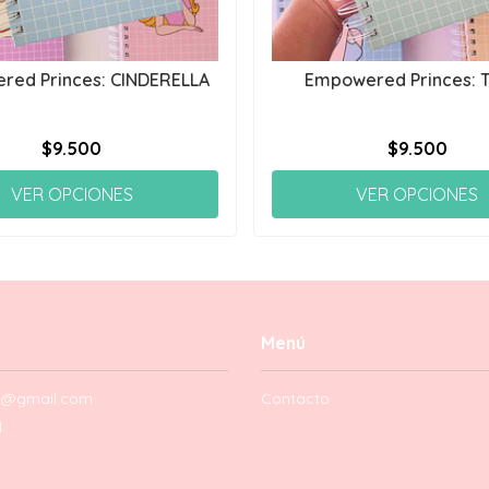
red Princes: CINDERELLA
Empowered Princes: 
$9.500
$9.500
VER OPCIONES
VER OPCIONES
Menú
ia@gmail.com
Contacto
1