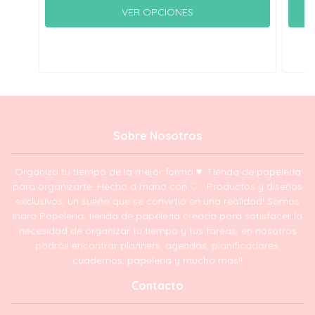
VER OPCIONES
Sobre Nosotros
Organiza tu tiempo de la mejor forma ♥. Tienda de papelería
para organizarte. Hecho a mano con ♡ . Productos y diseños
exclusivos, un sueño que se convirtió en una realidad! Somos
Inara Papelería, tienda de papelería creada para satisfacer la
necesidad de organizar tu tiempo y tus tareas, en nosotros
podrás encontrar planners, agendas, planificadores,
cuadernos, papelería y mucho más!!
Contacto