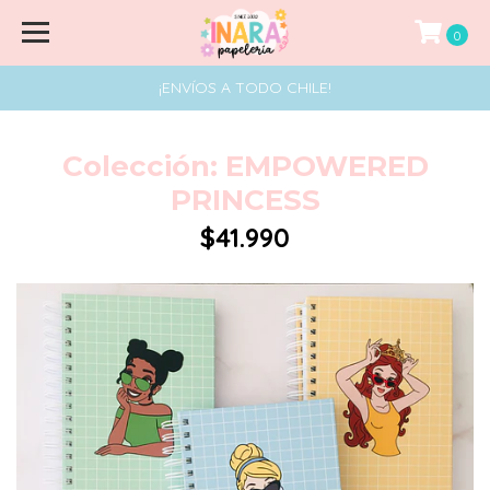
0
¡ENVÍOS A TODO CHILE!
Colección: EMPOWERED
PRINCESS
$41.990