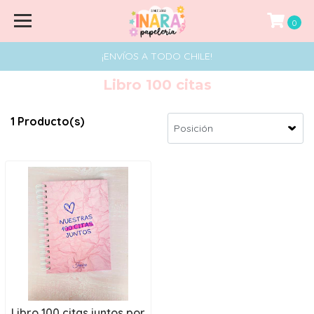
0
¡ENVÍOS A TODO CHILE!
Libro 100 citas
1 Producto(s)
Libro 100 citas juntos por