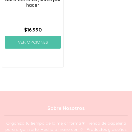
hacer
$16.990
VER OPCIONES
Sobre Nosotros
Organiza tu tiempo de la mejor forma ♥. Tienda de papelería
para organizarte. Hecho a mano con ♡ . Productos y diseños