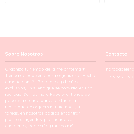
Sobre Nosotros
Contacto
Organiza tu tiempo de la mejor forma ♥.
inarapapeler
Tienda de papelería para organizarte. Hecho
+56 9 6691 190
a mano con ♡ . Productos y diseños
exclusivos, un sueño que se convirtió en una
realidad! Somos Inara Papelería, tienda de
papelería creada para satisfacer la
necesidad de organizar tu tiempo y tus
tareas, en nosotros podrás encontrar
planners, agendas, planificadores,
cuadernos, papelería y mucho más!!