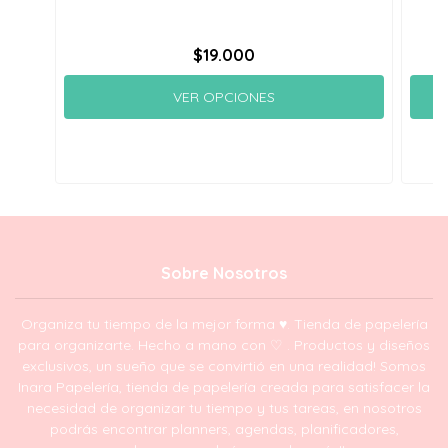
$19.000
VER OPCIONES
Sobre Nosotros
Organiza tu tiempo de la mejor forma ♥. Tienda de papelería
para organizarte. Hecho a mano con ♡ . Productos y diseños
exclusivos, un sueño que se convirtió en una realidad! Somos
Inara Papelería, tienda de papelería creada para satisfacer la
necesidad de organizar tu tiempo y tus tareas, en nosotros
podrás encontrar planners, agendas, planificadores,