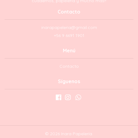
cuadernos, papelería y mucho más!!
Contacto
inarapapeleria@gmail.com
+56 9 6691 1901
Menú
Contacto
Síguenos
© 2026 Inara Papelería.