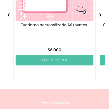
Cuaderno personalizado A6 (puntos..
Col
$6.000
VER OPCIONES
Sobre Nosotros