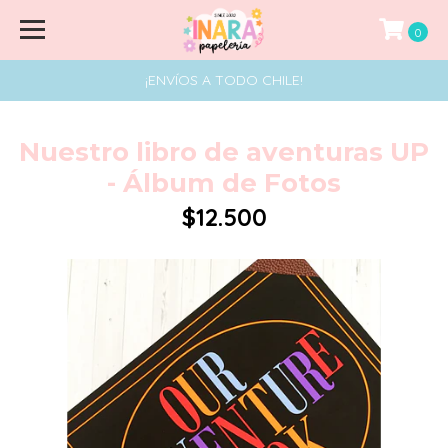
0
¡ENVÍOS A TODO CHILE!
Nuestro libro de aventuras UP
- Álbum de Fotos
$12.500