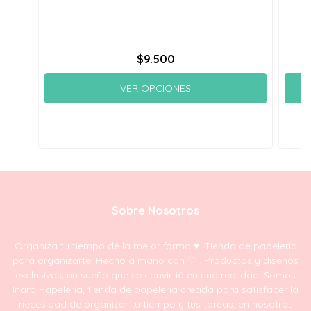
$9.500
VER OPCIONES
Sobre Nosotros
Organiza tu tiempo de la mejor forma ♥. Tienda de papelería
para organizarte. Hecho a mano con ♡ . Productos y diseños
exclusivos, un sueño que se convirtió en una realidad! Somos
Inara Papelería, tienda de papelería creada para satisfacer la
necesidad de organizar tu tiempo y tus tareas, en nosotros