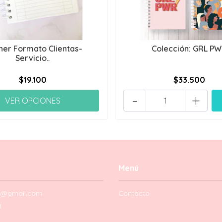
ner Formato Clientas-
Colección: GRL P
Servicio..
$19.100
$33.500
-
+
VER OPCIONES
Menú
ia@gmail.com
Contacto
1