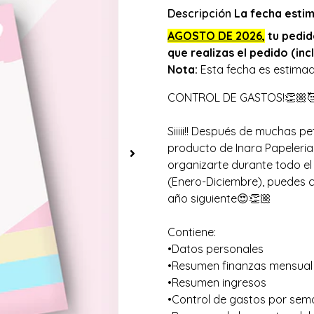
Descripción
La fecha esti
AGOSTO
DE 2026
,
tu pedi
que realizas el pedido (in
Nota:
Esta fecha es estimad
CONTROL DE GASTOS!👏🏼
Siiiii!! Después de muchas p
producto de Inara Papeleri
organizarte durante todo el 
(Enero-Diciembre), puedes c
año siguiente😍👏🏼
Contiene:
•Datos personales
•Resumen finanzas mensual
•Resumen ingresos
•Control de gastos por sem