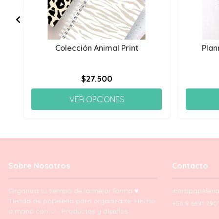
Colección Animal Print
Plan
$27.500
VER OPCIONES
Sobre Nosotros
Contacto
Organiza tu tiempo de la mejor forma ♥.
inarapapeler
Tienda de papelería para organizarte. Hecho
+56 9 6691 190
a mano con ♡ . Productos y diseños